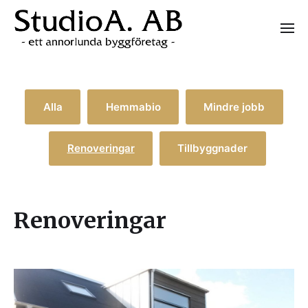
Alla
Hemmabio
Mindre jobb
Renoveringar
Tillbyggnader
Renoveringar